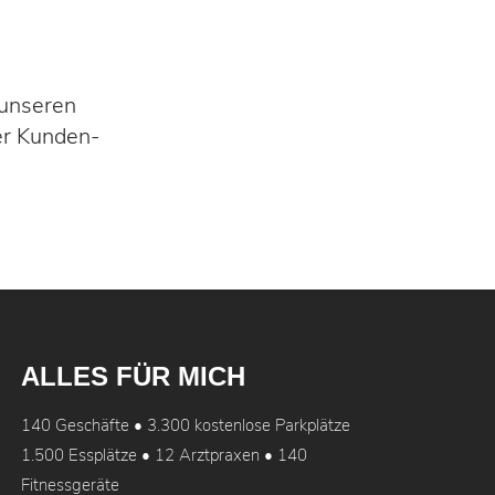
 unseren
der Kunden-
ALLES FÜR MICH
140 Geschäfte • 3.300 kostenlose Parkplätze
1.500 Essplätze • 12 Arztpraxen • 140
Fitnessgeräte