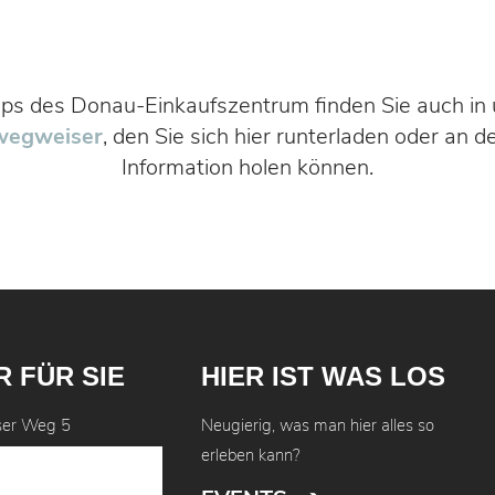
ps des Donau-Einkaufszentrum finden Sie auch in
wegweiser
, den Sie sich hier runterladen oder an 
Information holen können.
R FÜR SIE
HIER IST WAS LOS
ser Weg 5
Neugierig, was man hier alles so
 Regensburg
erleben kann?
41 4608-0