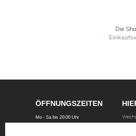
Die Sho
Einkaufs
ÖFFNUNGSZEITEN
HIE
Weich
Mo - Sa bis 20:00 Uhr
93059
WIR TEILEN GERNE
Tel.
09