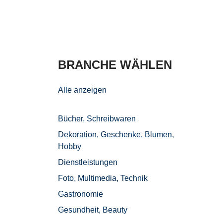
BRANCHE WÄHLEN
E
Alle anzeigen
Bücher, Schreibwaren
Dekoration, Geschenke, Blumen,
ibwaren
Hobby
schenke,
Dienstleistungen
y
Foto, Multimedia, Technik
en
Gastronomie
a, Technik
Gesundheit, Beauty