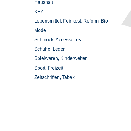
Haushalt
auty
KFZ
Lebensmittel, Feinkost, Reform, Bio
Mode
einkost,
Schmuck, Accessoires
Schuhe, Leder
ssoires
Spielwaren, Kinderwelten
Sport, Freizeit
nderwelten
Zeitschriften, Tabak
Tabak