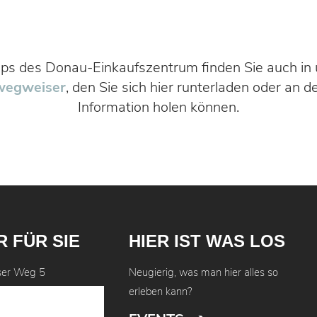
ps des Donau-Einkaufszentrum finden Sie auch in
wegweiser
, den Sie sich hier runterladen oder an 
Information holen können.
R FÜR SIE
HIER IST WAS LOS
ser Weg 5
Neugierig, was man hier alles so
 Regensburg
erleben kann?
41 4608-0