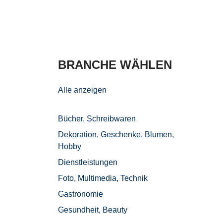
BRANCHE WÄHLEN
E
Alle anzeigen
Bücher, Schreibwaren
Dekoration, Geschenke, Blumen,
ibwaren
Hobby
schenke,
Dienstleistungen
y
Foto, Multimedia, Technik
en
Gastronomie
a, Technik
Gesundheit, Beauty