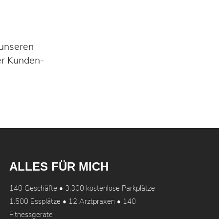
 unseren
der Kunden-
ALLES FÜR MICH
140 Geschäfte • 3.300 kostenlose Parkplätze
1.500 Essplätze • 12 Arztpraxen • 140
Fitnessgeräte