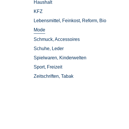
Haushalt
auty
KFZ
Lebensmittel, Feinkost, Reform, Bio
Mode
einkost,
Schmuck, Accessoires
Schuhe, Leder
ssoires
Spielwaren, Kinderwelten
Sport, Freizeit
nderwelten
Zeitschriften, Tabak
Tabak