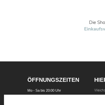
Die Sho
Einkaufs
ÖFFNUNGSZEITEN
HIE
Weich
Mo - Sa bis 20:00 Uhr
93059
WIR TEILEN GERNE
Tel.
09