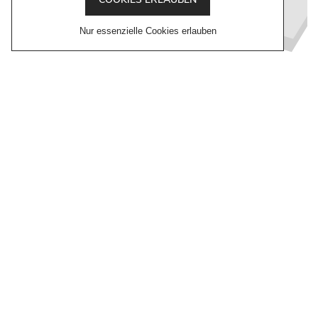
Nur essenzielle Cookies erlauben
ZUR GOOGLE INDOOR MAP
ÖFFNUNGSZEITEN
Mo - Sa bis 20:00 Uhr
WIR TEILEN GERNE
HIER FÜR SIE