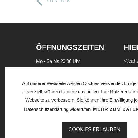
ZURÜCK
ÖFFNUNGSZEITEN
HIE
Weich
Mo - Sa bis 20:00 Uhr
93059
WIR TEILEN GERNE
Tel.
09
Auf unserer Webseite werden Cookies verwendet. Einige 
info@d
essenziell, während andere uns helfen, Ihre Nutzererfahr
Webseite zu verbessern. Sie können Ihre Einwilligung jed
EIN 
Datenschutzerklärung widerrufen.
MEHR ZUM DATE
DV IM
COOKIES ERLAUBEN