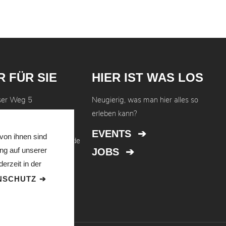
R FÜR SIE
HIER IST WAS LOS
ser Weg 5
Neugierig, was man hier alles so
 Regensburg
erleben kann?
41 4608-0
EVENTS
von ihnen sind
onaueinkaufszentrum.de
ung auf unserer
JOBS
erzeit in der
UNTERNEHMEN DER
NSCHUTZ
MOBILIEN GRUPPE