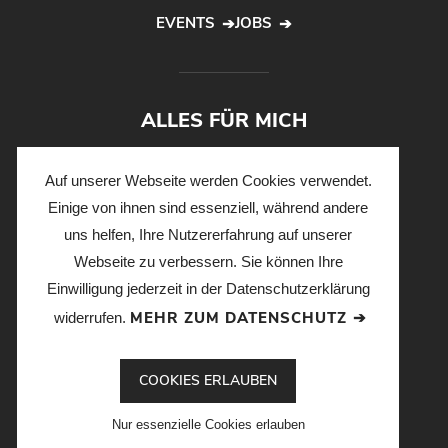
EVENTS
JOBS
ALLES FÜR MICH
140 Geschäfte • 3.300 kostenlose Parkplätze
Auf unserer Webseite werden Cookies verwendet.
1.500 Essplätze • 12 Arztpraxen • 140 Fitnessgeräte
Einige von ihnen sind essenziell, während andere
1.600 Shoppingberater • 1 Ziel: ☺
uns helfen, Ihre Nutzererfahrung auf unserer
Webseite zu verbessern. Sie können Ihre
Einwilligung jederzeit in der Datenschutzerklärung
Teilnahmebedingungen
MEHR ZUM DATENSCHUTZ
widerrufen.
Datenschutz
COOKIES ERLAUBEN
Impressum
Nur essenzielle Cookies erlauben
Kontakt